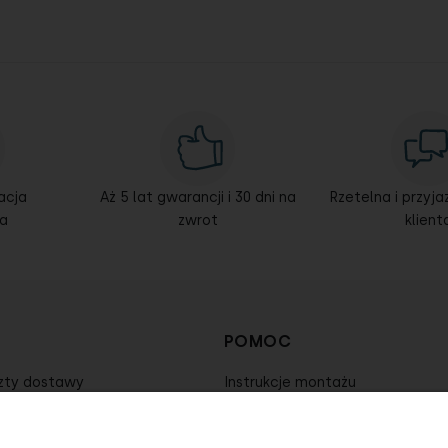
acja
Aż 5 lat gwarancji i 30 dni na
Rzetelna i przyj
a
zwrot
klient
POMOC
szty dostawy
Instrukcje montażu
tności
Ustawienia plików cookies
reklamacje
Regulamin sklepu