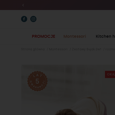
D
PROMOCJE
Montessori
Kitchen 
Strona główna
/
Montessori
/
Zestawy Bujak 2w1
/
rozmi
OKA