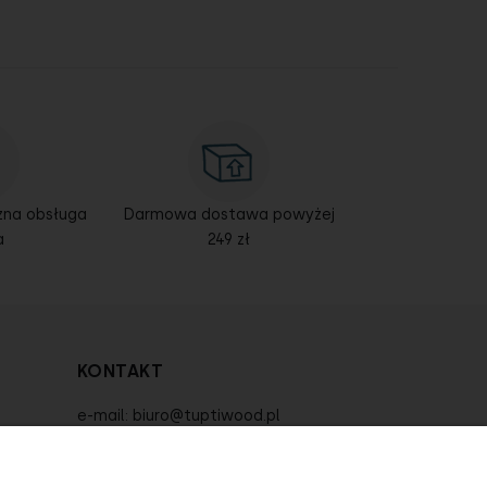
azna obsługa
Darmowa dostawa powyżej
a
249 zł
KONTAKT
e-mail:
biuro@tuptiwood.pl
tel:
573 315 304
tel:
573 861 383