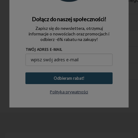
P.S. Produkt wysyłamy do samodzielnego
Dołącz do naszej społeczności!
DANE TECHNICZNE
Zapisz się do newslettera, otrzymuj
informacje o nowościach oraz promocjach i
OPIS PRODUKTU
odbierz -6% rabatu na zakupy!
TWÓJ ADRES E-MAIL
BEZPIECZEŃSTWO
KOSZTY DOSTAWY
Odbieram rabat!
Polityka prywatności