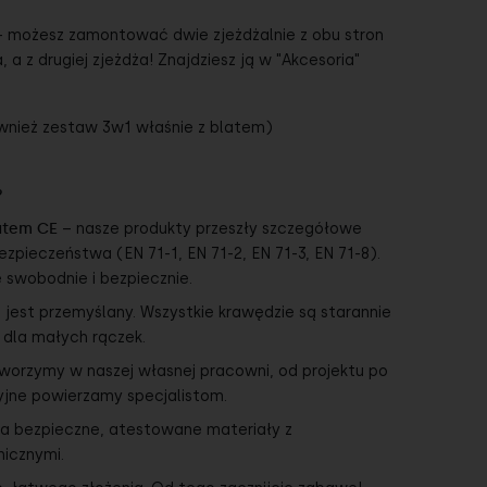
- możesz zamontować dwie zjeżdżalnie z obu stron
, a z drugiej zjeżdża! Znajdziesz ją w "Akcesoria"
wnież zestaw 3w1 właśnie z blatem)
?
atem CE
– nasze produkty przeszły szczegółowe
ezpieczeństwa (EN 71-1, EN 71-2, EN 71-3, EN 71-8).
 swobodnie i bezpiecznie.
 jest przemyślany. Wszystkie krawędzie są starannie
 dla małych rączek.
worzymy w naszej własnej pracowni, od projektu po
cyjne powierzamy specjalistom.
a bezpieczne, atestowane materiały z
nicznymi.