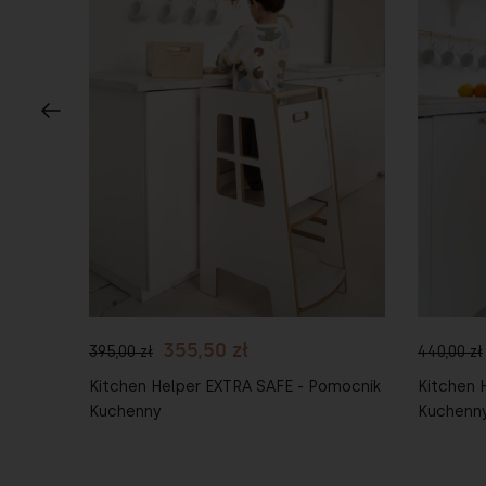
Do koszyka
Do 
355,50 zł
395,00 zł
440,00 zł
hwytami
Kitchen Helper EXTRA SAFE - Pomocnik
Kitchen 
Kuchenny
Kuchenn