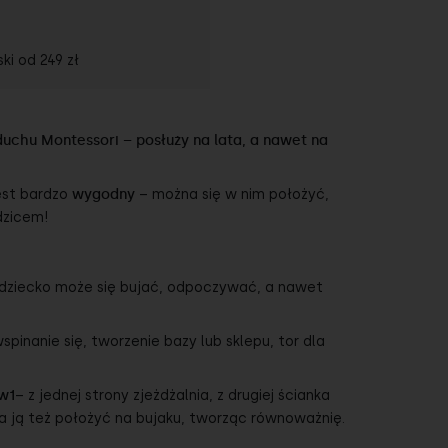
ski od
249 zł
uchu Montessori – posłuży na lata, a nawet na
est bardzo
wygodny
– można się w nim położyć,
dzicem!
 dziecko może się bujać, odpoczywać, a nawet
pinanie się, tworzenie bazy lub sklepu, tor dla
w1
– z jednej strony zjeżdżalnia, z drugiej ścianka
 ją też położyć na bujaku, tworząc równoważnię.