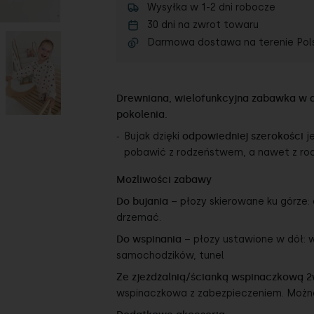
Wysyłka w 1-2 dni robocze
30 dni na zwrot towaru
Darmowa dostawa na terenie Pol
Drewniana, wielofunkcyjna zabawka w d
pokolenia.
Bujak dzięki
odpowiedniej szerokości
j
pobawić z rodzeństwem, a nawet z ro
Możliwości zabawy
Do bujania
– płozy skierowane ku górze:
drzemać.
Do wspinania
– płozy ustawione w dół: ws
samochodzików, tunel
Ze zjeżdżalnią/ścianką wspinaczkową 2
wspinaczkowa z zabezpieczeniem. Można