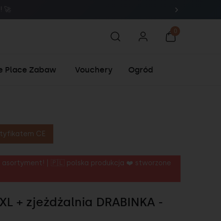
🚀
e Place Zabaw
Vouchery
Ogród
tyfikatem CE
 asortyment! | 🇵🇱 polska produkcja ❤️ stworzone
XL + zjeżdżalnia DRABINKA -