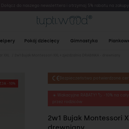
ołącz do naszego newslettera i otrzymaj 5% rabatu na zakupy! 
helpery
Pokój dziecięcy
Gimnastyka
Piankow
ar XXL
/
2w1 Bujak Montessori XXL + zjeżdżalnia DRABINKA - drewniany
Bezpieczeństwo potwierdzone cer
ZJA -10%
☀️ Wakacyjne RABATY! 🏷️ -10% na cały
przez rodziców
2w1 Bujak Montessori X
drewniany