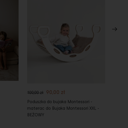
Do koszyka
Do
90,00 zł
100,00 zł
430,00 
Poduszka do bujaka Montessori -
Kitche
materac do Bujaka Montessori XXL -
Kuchen
BEŻOWY