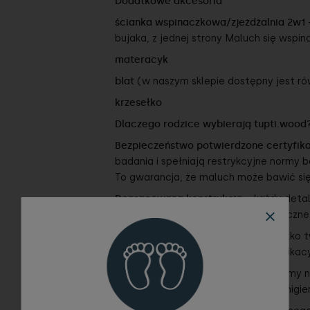
Dodatkowe akcesoria
ścianka wspinaczkowa/zjeżdżalnia 2w1
bujaka, z jednej strony Maluch się wspina
materacyk
blat
(w naszym sklepie dostępny jest ró
krzesełko
Dlaczego rodzice wybierają tupti.wood
Bezpieczeństwo potwierdzone certyfik
badania i spełniają restrykcyjne normy b
To gwarancja, że maluch może bawić się
Dopracowana konstrukcja
– każdy detal
zaokrąglone, by były w pełni bezpieczne
Polska produkcja z sercem
– wszystko t
ostatnie szlify. Jedynie testy certyfika
Wysokiej jakości materiały
- stawiamy n
właściwościami antybakteryjnymi i higie