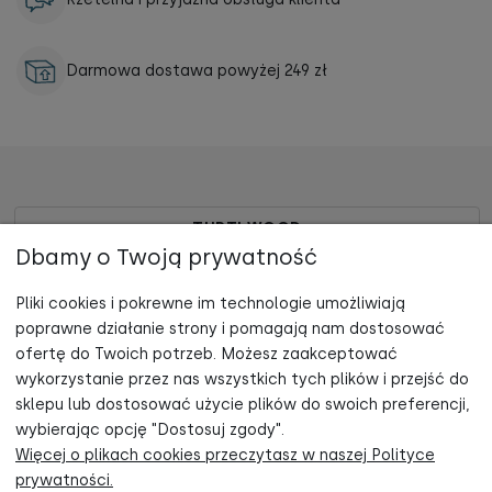
Darmowa dostawa powyżej 249 zł
TUPTI.WOOD
Dbamy o Twoją prywatność
ZAKUPY
Pliki cookies i pokrewne im technologie umożliwiają
poprawne działanie strony i pomagają nam dostosować
POMOC
Zapisz się do newslettera, otrzymuj informacje o nowościach oraz
ofertę do Twoich potrzeb. Możesz zaakceptować
promocjach i odbierz -5% rabatu na zakupy!
wykorzystanie przez nas wszystkich tych plików i przejść do
KONTAKT
sklepu lub dostosować użycie plików do swoich preferencji,
wybierając opcję "Dostosuj zgody".
Więcej o plikach cookies przeczytasz w naszej Polityce
Odbieram rabat!
prywatności.