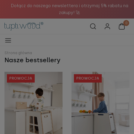

Dołącz do naszego newslettera i otrzymaj 5% rabatu na
zakupy! 🚀
Strona główna
Nasze bestsellery
PROMOCJA
PROMOCJA