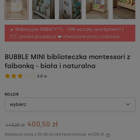
☀️ Wakacyjne RABATY! 🏷️ -10% na cały asortyment! |
🇵🇱 polska produkcja ❤️ stworzone przez rodziców
BUBBLE MINI biblioteczka montessori z
falbanką - biała i naturalna
3.0
(
1
)
KOLOR
400,50 zł
445,00 zł
Najniższa cena z 30 dni przed tą promocją:
447,00 zł