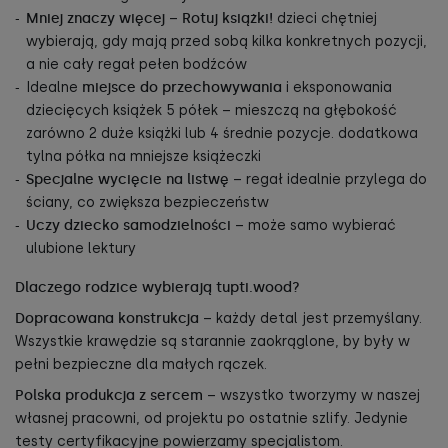
Mniej znaczy więcej
–
Rotuj książki!
dzieci chętniej
wybierają, gdy mają przed sobą kilka konkretnych pozycji,
a nie cały regał pełen bodźców
Idealne
miejsce do przechowywania
i eksponowania
dziecięcych książek 5 półek – mieszczą na głębokość
zarówno 2 duże książki lub 4 średnie pozycje. dodatkowa
tylna półka na mniejsze książeczki
Specjalne wycięcie na listwę
– regał idealnie przylega do
ściany, co zwiększa bezpieczeństw
Uczy dziecko samodzielności
– może samo wybierać
ulubione lektury
Dlaczego rodzice wybierają tupti.wood?
Dopracowana konstrukcja
– każdy detal jest przemyślany.
Wszystkie krawędzie są starannie zaokrąglone, by były w
pełni bezpieczne dla małych rączek.
Polska produkcja z sercem
– wszystko tworzymy w naszej
własnej pracowni, od projektu po ostatnie szlify. Jedynie
testy certyfikacyjne powierzamy specjalistom.