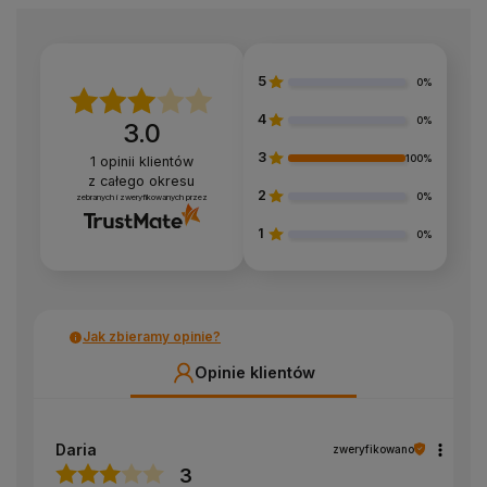
5
0%
4
0%
3.0
3
100%
1
opinii klientów
z całego okresu
2
0%
zebranych i zweryfikowanych przez
1
0%
Jak zbieramy opinie?
Opinie klientów
Daria
zweryfikowano
3