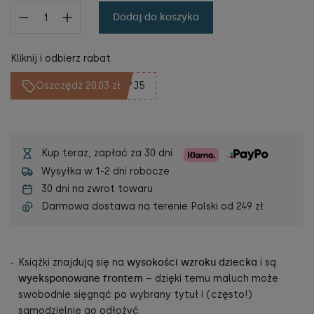
Dodaj do koszyka
Kliknij i odbierz rabat
Oszczędź 20,03 zł
**J5
Kup teraz, zapłać za 30 dni
Wysyłka w 1-2 dni robocze
30 dni na zwrot towaru
Darmowa dostawa na terenie Polski od
249 zł
Książki znajdują się na
wysokości wzroku dziecka
i są
wyeksponowane frontem
– dzięki temu maluch może
swobodnie sięgnąć po wybrany tytuł i (często!)
samodzielnie go odłożyć.