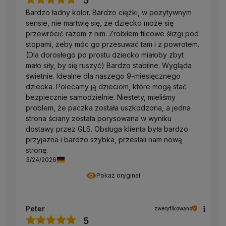
5
Bardzo ładny kolor. Bardzo ciężki, w pozytywnym
sensie, nie martwię się, że dziecko może się
przewrócić razem z nim. Zrobiłem filcowe ślizgi pod
stopami, żeby móc go przesuwać tam i z powrotem.
(Dla dorosłego po prostu dziecko miałoby zbyt
mało siły, by się ruszyć) Bardzo stabilne. Wygląda
świetnie. Idealne dla naszego 9-miesięcznego
dziecka. Polecamy ją dzieciom, które mogą stać
bezpiecznie samodzielnie. Niestety, mieliśmy
problem, że paczka została uszkodzona, a jedna
strona ściany została porysowana w wyniku
dostawy przez GLS. Obsługa klienta była bardzo
przyjazna i bardzo szybka, przesłali nam nową
stronę.
3/24/2026
Pokaż oryginał
Peter
zweryfikowano
5