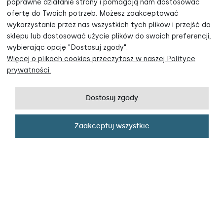
poprawne działanie strony i pomagają nam dostosować
Zapisz się do newslettera, otrzymuj informacje o nowościach oraz
ofertę do Twoich potrzeb. Możesz zaakceptować
promocjach i odbierz -5% rabatu na zakupy!
wykorzystanie przez nas wszystkich tych plików i przejść do
sklepu lub dostosować użycie plików do swoich preferencji,
Nasze bestsellery
wybierając opcję "Dostosuj zgody".
Więcej o plikach cookies przeczytasz w naszej Polityce
Odbieram rabat!
prywatności.
PROMOCJA
PROMOCJA
Polityka prywatności
Dostosuj zgody
Zaakceptuj wszystkie