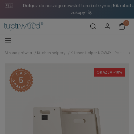

Dołącz do naszego newslettera i otrzymaj 5% rabatu na
zakupy! 🚀
Strona główna
/
Kitchen helpery
/
Kitchen Helper NOWAY - Pomocnik
OKAZJA -10%