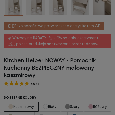
Bezpieczeństwo potwierdzone certyfikatem CE
☀️ Wakacyjne RABATY! 🏷️ -10% na cały asortyment! |
🇵🇱 polska produkcja ❤️ stworzone przez rodziców
Kitchen Helper NOWAY - Pomocnik
Kuchenny BEZPIECZNY malowany -
kaszmirowy
5.0
(
10
)
DOSTĘPNE KOLORY
Kaszmirowy
Biały
Szary
Różowy