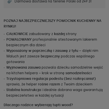
Darmowa dostawa na terenie Polski od
249 zł
POZNAJ NAJBEZPIECZNIEJSZY POMOCNIK KUCHENNY NA
RYNKU!
CAŁKOWICIE
zabudowany z
każdej
strony
POMALOWANY
profesjonalnie atestowanym lakierem
bezpiecznym dla dzieci
Wyposażony w poprzeczkę i zasuwę z tyłu
– dzięki nim
Maluch jest zawsze
bezpieczny
podczas wspólnego
gotowania
Wyjmowana zasuwa
pozwala dziecku samodzielnie wejść
na kitchen helpera – krok w stronę
samodzielności
Trzystopniowa regulacja podestu (bez rozkręcania!)
sprawia, że helper
rośnie razem
z Twoim dzieckiem
Stabilna konstrukcja
i idealnie dobrana waga gwarantują
bezpieczeństwo w każdej sytuacji
Dlaczego rodzice wybierają tupti.wood?