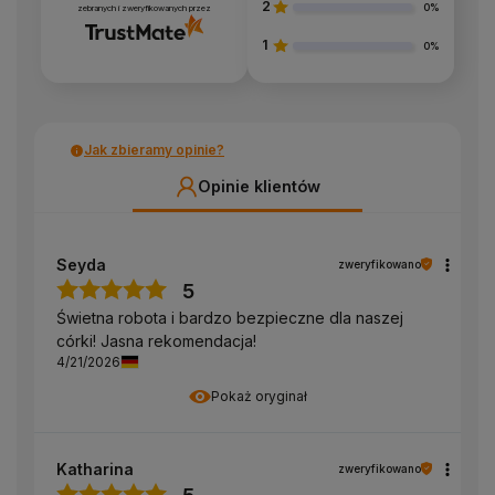
2
0%
zebranych i zweryfikowanych przez
1
0%
Jak zbieramy opinie?
Opinie klientów
Seyda
zweryfikowano
5
Świetna robota i bardzo bezpieczne dla naszej
córki! Jasna rekomendacja!
4/21/2026
Pokaż oryginał
Katharina
zweryfikowano