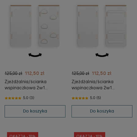
112,50 zł
112,50 zł
125,00 zł
125,00 zł
Zjeżdżalnia/ścianka
Zjeżdżalnia/ścianka
wspinaczkowa 2w1
wspinaczkowa 2w1
CHMURKI do Bujaka
DRABINKA do Bujaka
5.0 (3)
5.0 (5)
Montessori L i kostki
Montessori L i kostki
Do koszyka
Do koszyka
OKAZJA -10%
OKAZJA -10%