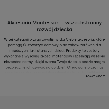
Akcesoria Montessori – wszechstronny
rozwój dziecka
W tej kategorii przygotowaliśmy dla Ciebie akcesoria, które
pomogą Ci stworzyć domowy plac zabaw zarówno dla
młodszych, jak i starszych dzieci. Produkty te zostały
wykonane z wysokiej jakości materiałów i spełniają wszelkie
niezbędne normy, dzięki czemu Twoje dziecko będzie mogło
bezpiecznie ich używać na co dzień. Oferowane przez nas
produkty są doskonałymi dodatkami do bujaków i
piklerów
.
POKAŻ WIĘCEJ
Pozwalają przekształcić je w nowe, jeszcze bardziej
atrakcyjne dla dziecka zabawki. Sposób, w jaki zostały
skonstruowane, pozwala maluchowi na ćwiczenia
koordynacji, kreatywności, wyobraźni i równowagi.