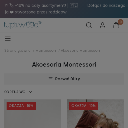

Dołącz do naszego newslettera i otrzymaj 5% rabatu na
zakupy! 🚀
Strona główna
/
Montessori
/
Akcesoria Montessori
Akcesoria Montessori
Rozwiń filtry
SORTUJ WG
OKAZJA -10%
OKAZJA -10%