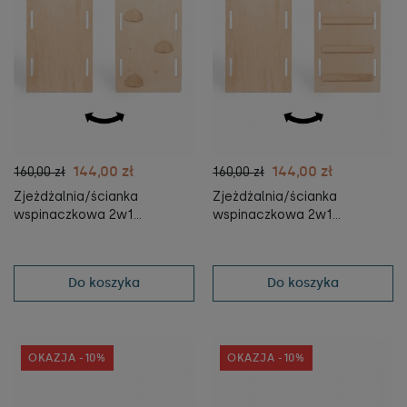
144,00 zł
144,00 zł
160,00 zł
160,00 zł
Zjeżdżalnia/ścianka
Zjeżdżalnia/ścianka
wspinaczkowa 2w1
wspinaczkowa 2w1
CHMURKI do Bujaka
DRABINKA do Bujaka
Montessori XXL - drewniany
Montessori XXL - drewniany
Do koszyka
Do koszyka
OKAZJA -10%
OKAZJA -10%