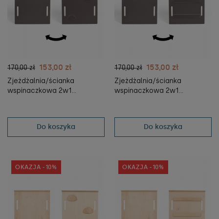
153,00 zł
153,00 zł
170,00 zł
170,00 zł
Zjeżdżalnia/ścianka
Zjeżdżalnia/ścianka
wspinaczkowa 2w1
wspinaczkowa 2w1
CHMURKI do Bujaka
DRABINKA do Bujaka
Montessori XXL i piklera -
Montessori XXL i piklera -
szara
szara
Do koszyka
Do koszyka
OKAZJA -10%
OKAZJA -10%