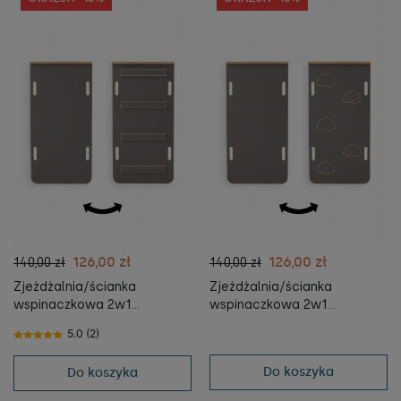
126,00 zł
126,00 zł
140,00 zł
140,00 zł
Zjeżdżalnia/ścianka
Zjeżdżalnia/ścianka
wspinaczkowa 2w1
wspinaczkowa 2w1
DRABINKA do Bujaka
CHMURKI do Bujaka
5.0 (2)
Montessori L i kostki - szara
Montessori L i kostki - szara
Do koszyka
Do koszyka