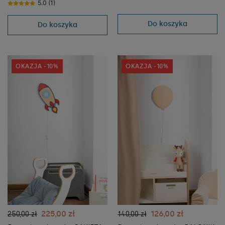
5.0 (1)
tupti.lights
dzieci - tupti.lights
Do koszyka
Do koszyka
OKAZJA -10%
OKAZJA -10%
225,00 zł
126,00 zł
250,00 zł
140,00 zł