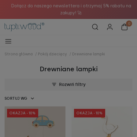

Dołącz do naszego newslettera i otrzymaj 5% rabatu na
zakupy! 🚀
Strona główna
/
Pokój dziecięcy
/
Drewniane lampki
Drewniane lampki
Rozwiń filtry
SORTUJ WG
OKAZJA -10%
OKAZJA -10%