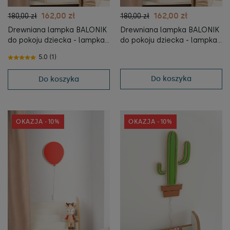
162,00 zł
162,00 zł
180,00 zł
180,00 zł
Drewniana lampka BALONIK
Drewniana lampka BALONIK
do pokoju dziecka - lampka
do pokoju dziecka - lampka
nocna dla dzieci - różowy -
nocna dla dzieci -
5.0 (1)
tupti.lights
jasnoniebieski - tupti.lights
Do koszyka
Do koszyka
OKAZJA -10%
OKAZJA -10%