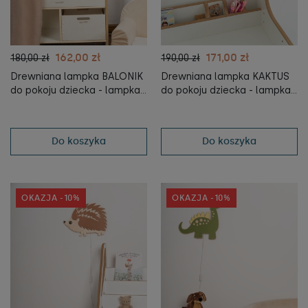
162,00 zł
171,00 zł
180,00 zł
190,00 zł
Drewniana lampka BALONIK
Drewniana lampka KAKTUS
do pokoju dziecka - lampka
do pokoju dziecka - lampka
nocna dla dzieci - czerwony
nocna dla dzieci -
- tupti.lights
tupti.lights
Do koszyka
Do koszyka
OKAZJA -10%
OKAZJA -10%