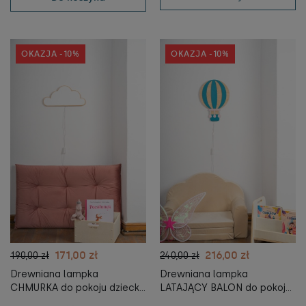
OKAZJA -10%
OKAZJA -10%
171,00 zł
216,00 zł
190,00 zł
240,00 zł
Drewniana lampka
Drewniana lampka
CHMURKA do pokoju dziecka
LATAJĄCY BALON do pokoju
- lampka nocna dla dzieci -
dziecka - lampka nocna dla