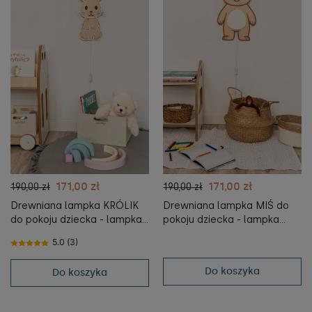
171,00 zł
171,00 zł
190,00 zł
190,00 zł
Drewniana lampka KRÓLIK
Drewniana lampka MIŚ do
do pokoju dziecka - lampka
pokoju dziecka - lampka
nocna dla dzieci -
nocna dla dzieci -
5.0 (3)
tupti.lights
tupti.lights
Do koszyka
Do koszyka