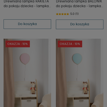
Drewniana lampka RAKIETA
Drewniana lampka BALONIK
do pokoju dziecka - lampka
do pokoju dziecka - lampka
nocna dla dzieci -
nocna dla dzieci - naturalny
5.0 (1)
tupti.lights
- tupti.lights
Do koszyka
Do koszyka
OKAZJA -10%
OKAZJA -10%