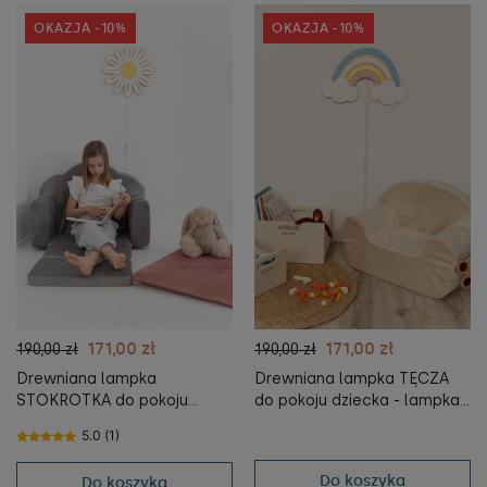
OKAZJA -10%
OKAZJA -10%
171,00 zł
171,00 zł
190,00 zł
190,00 zł
Drewniana lampka
Drewniana lampka TĘCZA
STOKROTKA do pokoju
do pokoju dziecka - lampka
dziecka - lampka nocna dla
nocna dla dzieci -
5.0 (1)
dzieci - tupti.lights
tupti.lights
Do koszyka
Do koszyka