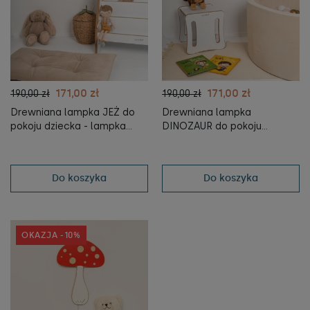
171,00 zł
171,00 zł
190,00 zł
190,00 zł
Drewniana lampka JEŻ do
Drewniana lampka
pokoju dziecka - lampka
DINOZAUR do pokoju
nocna dla dzieci -
dziecka - lampka nocna dla
tupti.lights
dzieci - tupti.lights
Do koszyka
Do koszyka
OKAZJA -10%