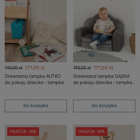
171,00 zł
171,00 zł
190,00 zł
190,00 zł
Drewniana lampka AUTKO
Drewniana lampka GĄSKA
do pokoju dziecka - lampka
do pokoju dziecka - lampka
nocna dla dzieci -
nocna dla dzieci -
tupti.lights
tupti.lights
Do koszyka
Do koszyka
OKAZJA -10%
OKAZJA -10%