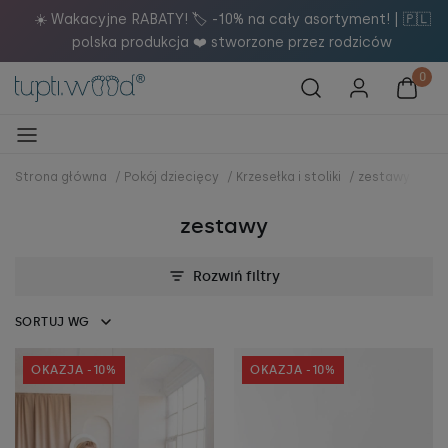
🇵🇱
Dołącz do naszego newslettera i otrzymaj 5% rabatu n
zakupy! 🚀
Strona główna
/
Pokój dziecięcy
/
Krzesełka i stoliki
/
zestawy
zestawy
Rozwiń filtry
SORTUJ WG
OKAZJA -10%
OKAZJA -10%