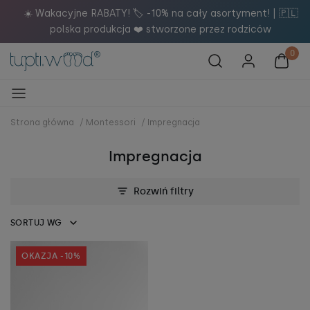
a
☀️ Wakacyjne RABATY! 🏷️ -10% na cały asortyment! | 🇵🇱
polska produkcja ❤️ stworzone przez rodziców
Strona główna
/
Montessori
/
Impregnacja
Impregnacja
Rozwiń filtry
SORTUJ WG
OKAZJA -10%