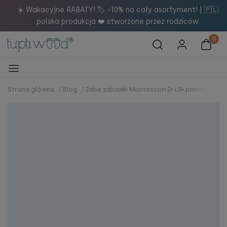
 | 🇵🇱
Dołącz do naszego newslettera i otrzymaj 5% rabatu
w
zakupy! 🚀
Strona główna
/
Blog
/
Jakie zabawki Montessori 2+ i 3+ pomogą ro