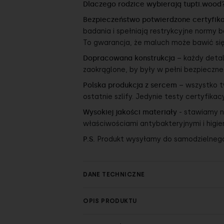
Dlaczego rodzice wybierają tupti.wood
Bezpieczeństwo potwierdzone certyfik
badania i spełniają restrykcyjne normy b
To gwarancja, że maluch może bawić się
Dopracowana konstrukcja
– każdy detal
zaokrąglone, by były w pełni bezpieczne
Polska produkcja z sercem
– wszystko t
ostatnie szlify. Jedynie testy certyfika
Wysokiej jakości materiały
- stawiamy n
właściwościami antybakteryjnymi i higie
P.S.
Produkt wysyłamy do samodzielnego,
DANE TECHNICZNE
OPIS PRODUKTU