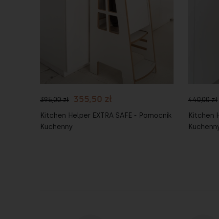
Do koszyka
Do 
355,50 zł
395,00 zł
440,00 zł
hwytami
Kitchen Helper EXTRA SAFE - Pomocnik
Kitchen 
Kuchenny
Kuchenn