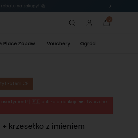
🚀
e Place Zabaw
Vouchery
Ogród
tyfikatem CE
 asortyment! | 🇵🇱 polska produkcja ❤️ stworzone
+ krzesełko z imieniem