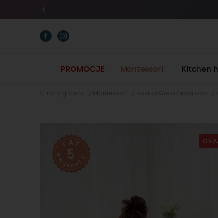
D
PROMOCJE
Montessori
Kitchen 
Strona główna
/
Montessori
/
Kostka Wielozadaniowa
/
OKA