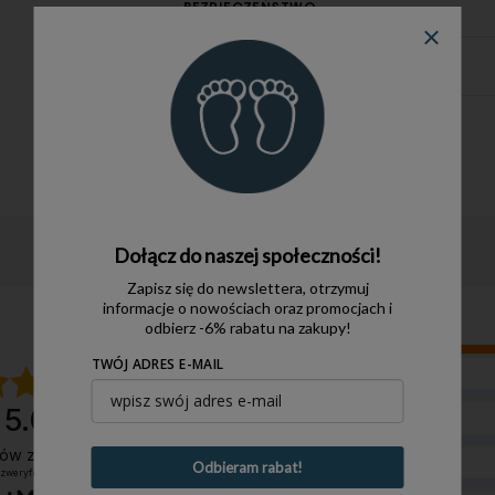
BEZPIECZEŃSTWO
KOSZTY DOSTAWY
Dołącz do naszej społeczności!
Zapisz się do newslettera, otrzymuj
informacje o nowościach oraz promocjach i
odbierz -6% rabatu na zakupy!
5
TWÓJ ADRES E-MAIL
4
5.0
3
ntów
z całego okresu
Odbieram rabat!
 zweryfikowanych przez
2