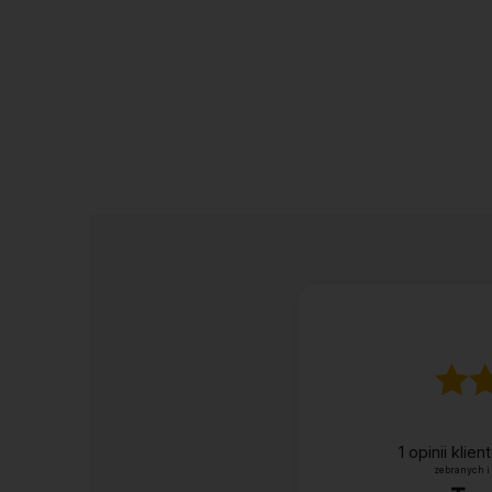
1
opinii klie
zebranych i