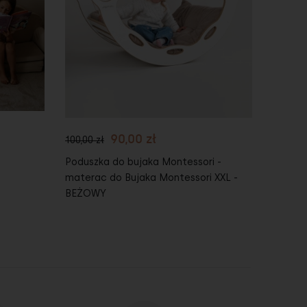
Do koszyka
Do
90,00 zł
100,00 zł
430,00 
Poduszka do bujaka Montessori -
Kitche
materac do Bujaka Montessori XXL -
Kuchen
BEŻOWY