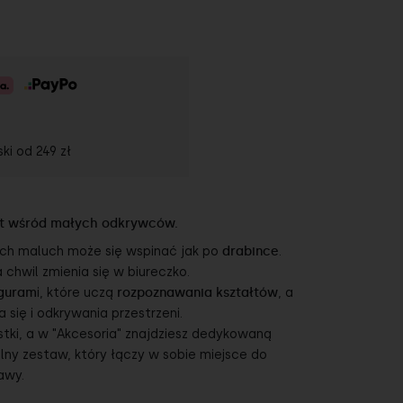
ski od
249 zł
it wśród małych odkrywców.
ych maluch może się wspinać jak po
drabince
.
ka chwil zmienia się w biureczko.
iguram
i, które uczą
rozpoznawania kształtów
, a
 się i odkrywania przestrzeni.
stki, a w "Akcesoria" znajdziesz dedykowaną
lny zestaw, który łączy w sobie miejsce do
awy.