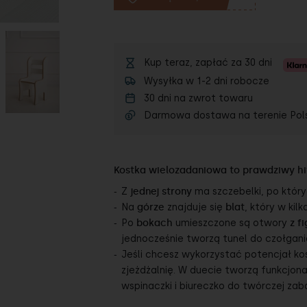
Kup teraz, zapłać za 30 dni
Wysyłka w 1-2 dni robocze
30 dni na zwrot towaru
Darmowa dostawa na terenie Pol
Kostka wielozadaniowa to prawdziwy h
Z
jednej strony
ma szczebelki, po któr
Na
górze
znajduje się
blat
, który w kil
Po
bokach
umieszczone są otwory
z f
jednocześnie tworzą tunel do czołgania
Jeśli chcesz wykorzystać potencjał ko
zjeżdżalnię.
W duecie tworzą funkcjona
wspinaczki i biureczko do twórczej zab