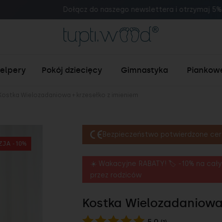
ołącz do naszego newslettera i otrzymaj 5% rabatu na zakupy! 
helpery
Pokój dziecięcy
Gimnastyka
Piankow
Kostka Wielozadaniowa + krzesełko z imieniem
Bezpieczeństwo potwierdzone cer
ZJA -10%
☀️ Wakacyjne RABATY! 🏷️ -10% na cały
przez rodziców
Kostka Wielozadaniowa 
5.0