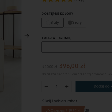
(
1
)
DOSTĘPNE KOLORY
Biały
Szary
TUTAJ WPISZ IMIĘ
396,00 zł
440,00 zł
Najniższa cena z 30 dni przed tą promocją:
38
Dodaj do 
Kliknij i odbierz rabat
Oszczędź 19,80 zł
**J5