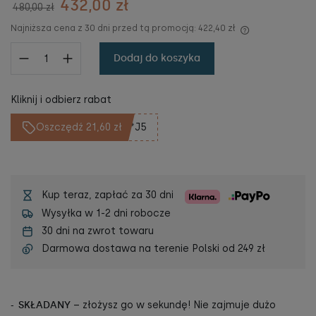
432,00 zł
480,00 zł
Najniższa cena z 30 dni przed tą promocją:
422,40 zł
Dodaj do koszyka
Kliknij i odbierz rabat
Oszczędź 21,60 zł
**J5
Kup teraz, zapłać za 30 dni
Wysyłka w 1-2 dni robocze
30 dni na zwrot towaru
Darmowa dostawa na terenie Polski od
249 zł
SKŁADANY
– złożysz go w sekundę! Nie zajmuje dużo