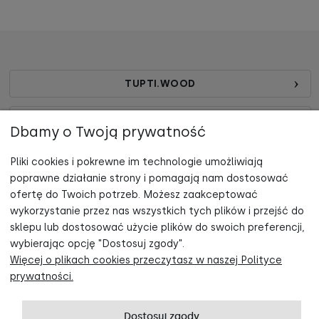
TUPTI.WOOD
ZAKUPY
Dbamy o Twoją prywatność
POMOC
Pliki cookies i pokrewne im technologie umożliwiają
poprawne działanie strony i pomagają nam dostosować
Zapisz się do newslettera, otrzymuj informacje o nowościach oraz
KONTAKT
ofertę do Twoich potrzeb. Możesz zaakceptować
promocjach i odbierz -5% rabatu na zakupy!
wykorzystanie przez nas wszystkich tych plików i przejść do
sklepu lub dostosować użycie plików do swoich preferencji,
wybierając opcję "Dostosuj zgody".
Więcej o plikach cookies przeczytasz w naszej Polityce
Odbieram rabat!
prywatności.
Polityka prywatności
PL
DE
FR
Dostosuj zgody