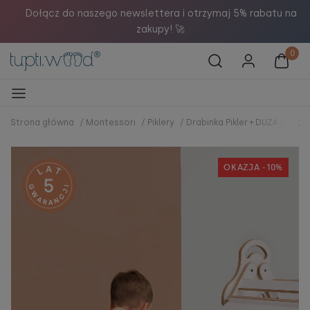

Dołącz do naszego newslettera i otrzymaj 5% rabatu na
zakupy! 🚀
Strona główna
/
Montessori
/
Piklery
/
Drabinka Pikler + DUŻA zjeżdż
OKAZJA -10%