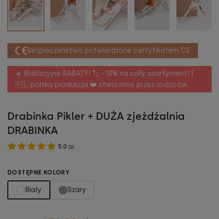
Bezpieczeństwo potwierdzone certyfikatem CE
☀️ Wakacyjne RABATY! 🏷️ -10% na cały asortyment! |
🇵🇱 polska produkcja ❤️ stworzone przez rodziców
Drabinka Pikler + DUŻA zjeżdżalnia
DRABINKA
5.0
(
3
)
DOSTĘPNE KOLORY
Biały
Szary