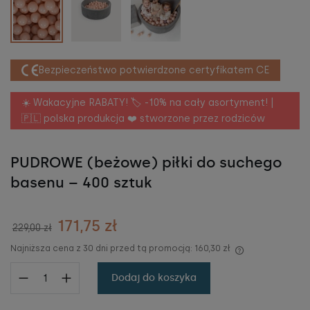
Bezpieczeństwo potwierdzone certyfikatem CE
☀️ Wakacyjne RABATY! 🏷️ -10% na cały asortyment! |
🇵🇱 polska produkcja ❤️ stworzone przez rodziców
PUDROWE (beżowe) piłki do suchego
basenu – 400 sztuk
171,75 zł
229,00 zł
Najniższa cena z 30 dni przed tą promocją:
160,30 zł
Dodaj do koszyka