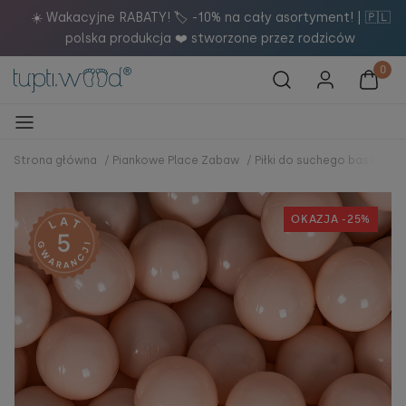
🇵🇱
Dołącz do naszego newslettera i otrzymaj 5% rabatu n
zakupy! 🚀
Strona główna
/
Piankowe Place Zabaw
/
Piłki do suchego basenu
/
OKAZJA -25%