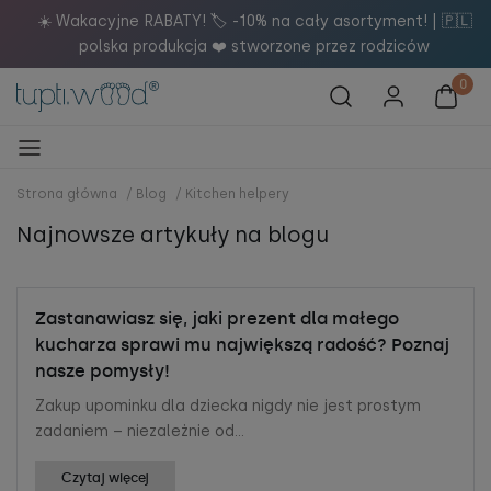
a
☀️ Wakacyjne RABATY! 🏷️ -10% na cały asortyment! | 🇵🇱
polska produkcja ❤️ stworzone przez rodziców
Strona główna
/
Blog
/
Kitchen helpery
Najnowsze artykuły na blogu
Zastanawiasz się, jaki prezent dla małego
kucharza sprawi mu największą radość? Poznaj
nasze pomysły!
Zakup upominku dla dziecka nigdy nie jest prostym
zadaniem – niezależnie od...
Czytaj więcej